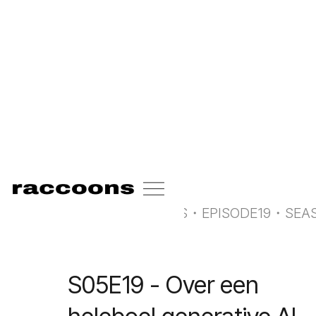
<-
all radio raccoons
RADIO RACCOONS
・
EPISODE
19
・
SEA
S05E19 - Over een