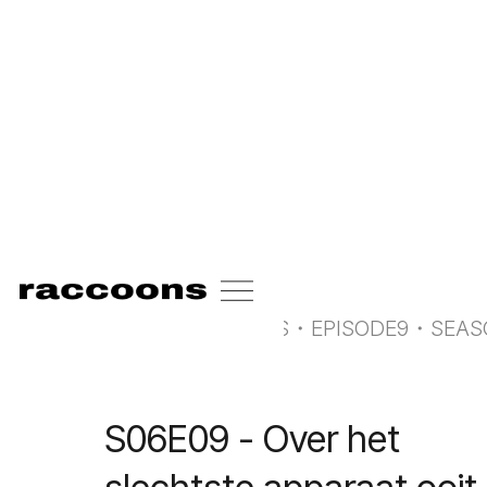
<-
all radio raccoons
RADIO RACCOONS
・
EPISODE
9
・
SEAS
S06E09 - Over het