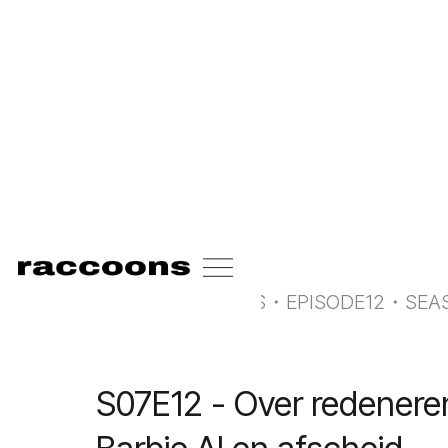
<-
all radio raccoons
RADIO RACCOONS
・
EPISODE
12
・
SEA
S07E12 - Over redenere