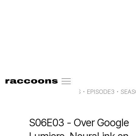
<-
all radio raccoons
RADIO RACCOONS
・
EPISODE
3
・
SEA
S06E03 - Over Google