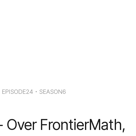
・
EPISODE
24
・
SEASON
6
 Over FrontierMath,