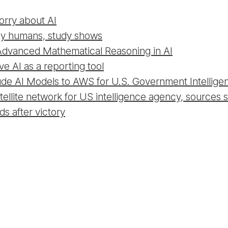
worry about AI
 by humans, study shows
Advanced Mathematical Reasoning in AI
 AI as a reporting tool
aude AI Models to AWS for U.S. Government Intellig
tellite network for US intelligence agency, sources 
s after victory