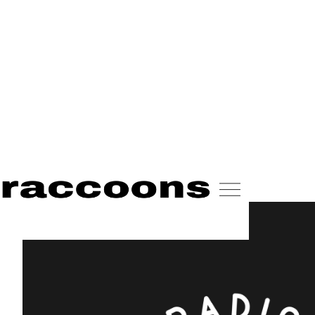
<-
all radio raccoons