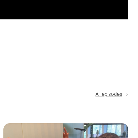
All episodes
->