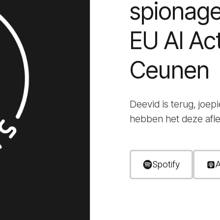
spionag
EU AI Ac
Ceunen
Deevid is terug, joep
hebben het deze aflev
Spotify
A